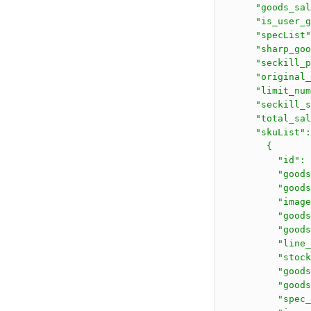
      "goods_sal
      "is_user_g
      "specList"
      "sharp_goo
      "seckill_p
      "original_
      "limit_num
      "seckill_s
      "total_sal
      "skuList":
        {

          "id": 
          "goods
          "goods
          "image
          "goods
          "goods
          "line_
          "stock
          "goods
          "goods
          "spec_