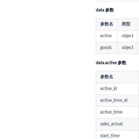
data 参数
参数名
类型
active
object
goods
object
data.active 参数
参数名
active_id
active_time_id
active_time
sales_actual
start_time