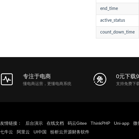
end_time
active_status
count_down_time
专注于电商
0元下载
懂电商运营，更懂电商系统
支持免费下
友情链接：
后台演示
在线文档
码云Gitee
ThinkPHP
Uni-app
微
七牛云
阿里云
UI中国
纷析云开源财务软件