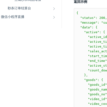
返回示例
秒杀订单结算台
{

微信小程序直播
  "status": 200,

  "message": "su
  "data": {

    "active": {

      "active_id
      "active_ti
      "active_ti
      "sales_act
      "start_tim
      "end_time"
      "active_st
      "count_dow
    },

    "goods": {

      "goods_id"
      "goods
      "goods_no"
      "video_id"
      "video_cov