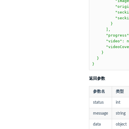
          "image
          "origi
          "secki
          "secki
        }

      ],

      "progress"
      "video": n
      "videoCove
    }

  }

}
返回参数
参数名
类型
status
int
message
string
data
object