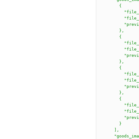
        {

          "file_
          "file_
          "previ
        },

        {

          "file_
          "file_
          "previ
        },

        {

          "file_
          "file_
          "previ
        },

        {

          "file_
          "file_
          "previ
        }

      ],

      "goods_ima