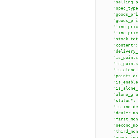
      "selling_p
      "spec_type
      "goods_pri
      "goods_pri
      "line_pric
      "line_pric
      "stock_tot
      "content":
      "delivery_
      "is_points
      "is_points
      "is_alone_
      "points_di
      "is_enable
      "is_alone_
      "alone_gra
      "status": 
      "is_ind_de
      "dealer_mo
      "first_mon
      "second_mo
      "third_mon
      "goods_ima