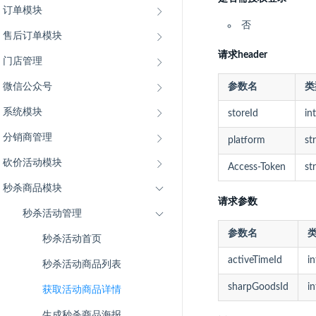
订单模块
否
售后订单模块
请求header
门店管理
微信公众号
参数名
类
系统模块
storeId
int
分销商管理
platform
st
砍价活动模块
Access-Token
st
秒杀商品模块
请求参数
秒杀活动管理
参数名
秒杀活动首页
activeTimeId
in
秒杀活动商品列表
sharpGoodsId
in
获取活动商品详情
生成秒杀商品海报