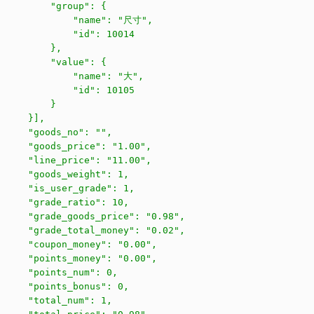
         "group": {

              "name": "尺寸",

             "id": 10014

         },

         "value": {

             "name": "大",

             "id": 10105

         }

     }],

     "goods_no": "",

     "goods_price": "1.00",

     "line_price": "11.00",

     "goods_weight": 1,

     "is_user_grade": 1,

     "grade_ratio": 10,

     "grade_goods_price": "0.98",

     "grade_total_money": "0.02",

     "coupon_money": "0.00",

     "points_money": "0.00",

     "points_num": 0,

     "points_bonus": 0,

     "total_num": 1,
