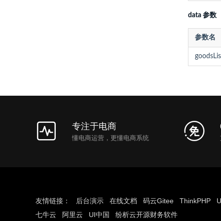
data 参数
参数名
goodsLis
专注于电商
懂电商运营，更懂电商系统
友情链接：
后台演示
在线文档
码云Gitee
ThinkPHP
U
七牛云
阿里云
UI中国
纷析云开源财务软件