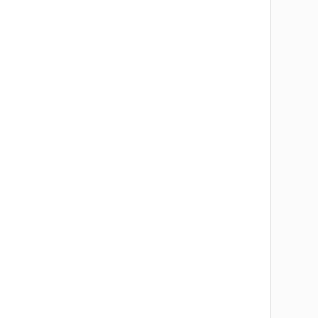
       
      
       
       
       
       
       
       
       
       
       
       
       
       
       
       
       
       
       
       
       
       