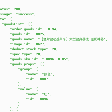
atus": 200,

ssage": "success",

ta": {

 "goodsList": [{

     "order_goods_id": 10194,

     "goods_id": 10025,

       "goods_name": "【舒尔健动感单车】大型健身器械 减肥神器",

     "image_id": 10627,

     "deduct_stock_type": 20,

     "spec_type": 20,

     "goods_sku_id": "10096_10105",

     "goods_props": [{

         "group": {

              "name": "颜色",

             "id": 10007

         },

         "value": {

             "name": "红",

             "id": 10096

         }

     }, {
