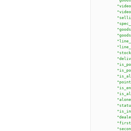
          "goods
          "video
          "video
          "selli
          "spec_
          "goods
          "goods
          "line_
          "line_
          "stock
          "deliv
          "is_po
          "is_po
          "is_al
          "point
          "is_en
          "is_al
          "alone
          "statu
          "is_in
          "deale
          "first
          "secon