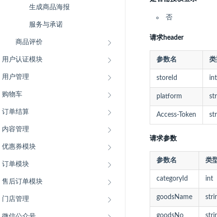
生成商品海报
否
服务与承诺
请求header
商品评价
用户认证模块
参数名
类
用户管理
storeId
int
购物车
platform
st
订单结算
Access-Token
st
内容管理
请求参数
优惠券模块
参数名
类
订单模块
categoryId
int
售后订单模块
goodsName
stri
门店管理
微信公众号
goodsNo
stri