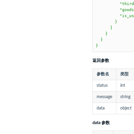
          "third
          "goods
          "is_us
        }

      ]

    }

  }

}
返回参数
参数名
类型
status
int
message
string
data
object
data 参数