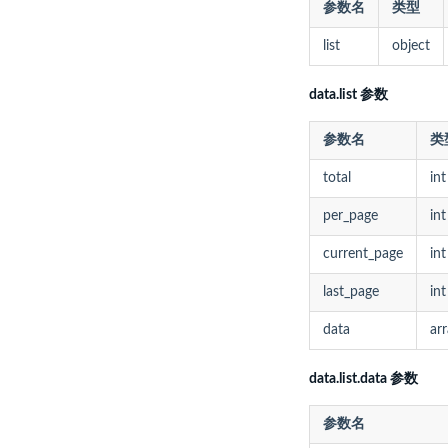
参数名
类型
list
object
data.list 参数
参数名
类
total
int
per_page
int
current_page
int
last_page
int
data
ar
data.list.data 参数
参数名