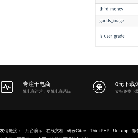
third_money
goods_image
is_user_grade
专注于电商
0元下载
懂电商运营，更懂电商系统
支持免费下
友情链接：
后台演示
在线文档
码云Gitee
ThinkPHP
Uni-app
微