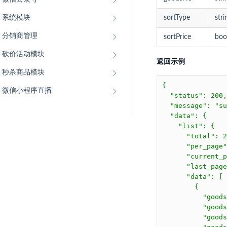
系统模块
sortType
stri
分销商管理
sortPrice
boo
砍价活动模块
返回示例
秒杀商品模块
{

微信小程序直播
  "status": 200,

  "message": "su
  "data": {

    "list": {

      "total": 2
      "per_page"
      "current_p
      "last_page
      "data": [

        {

          "goods
          "goods
          "go