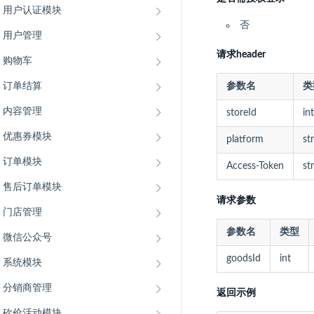
用户认证模块
否
用户管理
请求header
购物车
订单结算
参数名
类
内容管理
storeId
int
优惠券模块
platform
st
订单模块
Access-Token
st
售后订单模块
请求参数
门店管理
参数名
类型
微信公众号
goodsId
int
系统模块
分销商管理
返回示例
砍价活动模块