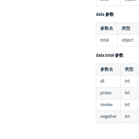
data 参数
参数名
类型
total
object
data.total 参数
参数名
类型
all
int
praise
int
review
int
negative
int