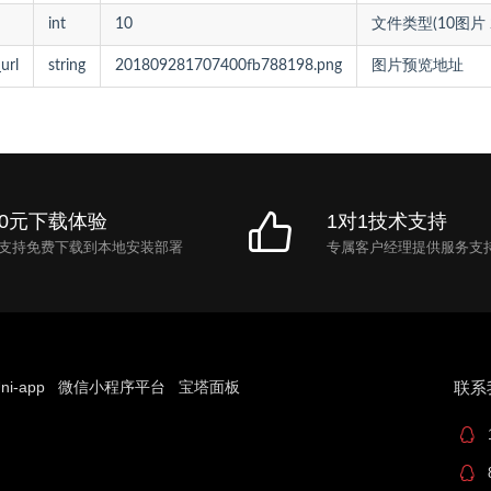
int
10
文件类型(10图片 
url
string
201809281707400fb788198.png
图片预览地址
0元下载体验
1对1技术支持
支持免费下载到本地安装部署
专属客户经理提供服务支
ni-app
微信小程序平台
宝塔面板
联系