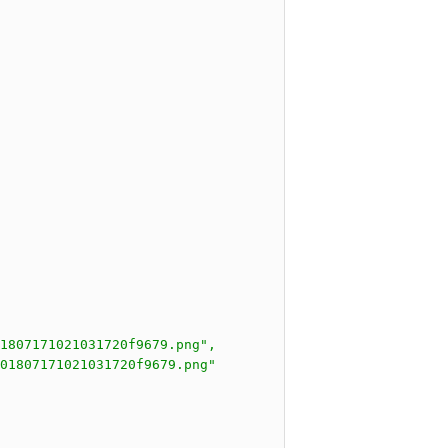
1807171021031720f9679.png",

01807171021031720f9679.png"
