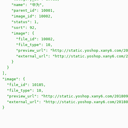
      "name": "华为",

     "parent_id": 10001,

     "image_id": 10002,

     "status": 1,

     "sort": 92,

     "image": {

       "file_id": 10002,

       "file_type": 10,

       "preview_url": "http://static.yoshop.xany6.com/20
       "external_url": "http://static.yoshop.xany6.com/2
     }

   }

 ],

 "image": {

   "file_id": 10185,

   "file_type": 10,

   "preview_url": "http://static.yoshop.xany6.com/201809
   "external_url": "http://static.yoshop.xany6.com/20180
 }
