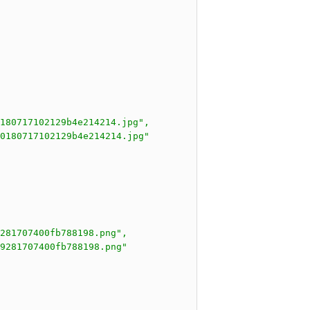
180717102129b4e214214.jpg",

0180717102129b4e214214.jpg"

281707400fb788198.png",

9281707400fb788198.png"
