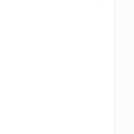
       
      
       
       
       
       
       
       
       
      
       
       
       
       
       
       
       
       
       
       
       
       
       