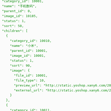
 "category_id": 10001,

  "name": "手机数码",

 "parent_id": 0,

 "image_id": 10185,

 "status": 1,

 "sort": 50,

 "children": [

   {

     "category_id": 10010,

      "name": "小米",

     "parent_id": 10001,

     "image_id": 10001,

     "status": 1,

     "sort": 90,

     "image": {

       "file_id": 10001,

       "file_type": 10,

       "preview_url": "http://static.yoshop.xany6.com/20
       "external_url": "http://static.yoshop.xany6.com/2
     }

   },

   {

     "category_id": 10011,
