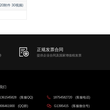
20附件 30视频)
正规发票合同
持
提供企业合同及国家增值税发票
我们
1361545828
(客服QQ)
18754582720
(客服电话)
806461900
(QQ群)
G1395415
(客服微信号)