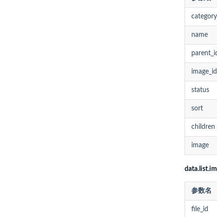
category
name
parent_i
image_id
status
sort
children
image
data.list.
参数名
file_id