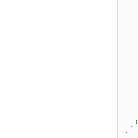
      
       
       
       
       
       
       
       
       
       
       
       
       
       
       
       
       
       
       
      }

    ]

  }
