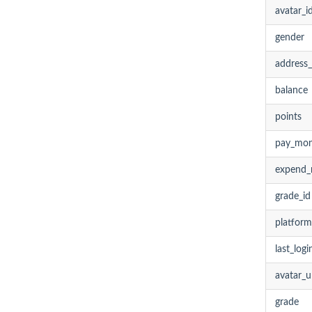
avatar_i
gender
address_
balance
points
pay_mo
expend
grade_id
platform
last_log
avatar_u
grade