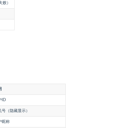
/失败）
明
ID
机号（隐藏显示）
户昵称