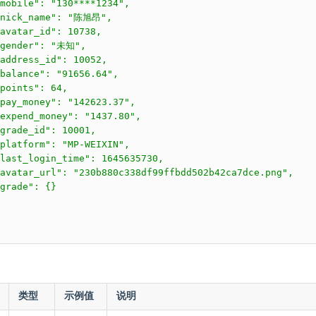
mobile": "130****1234",

"nick_name": "陈旭昂",

avatar_id": 10738,

"gender": "未知",

address_id": 10052,

balance": "91656.64",

points": 64,

pay_money": "142623.37",

expend_money": "1437.80",

grade_id": 10001,

platform": "MP-WEIXIN",

last_login_time": 1645635730,

avatar_url": "230b880c338df99ffbdd502b42ca7dce.png",

grade": {}

类型
示例值
说明