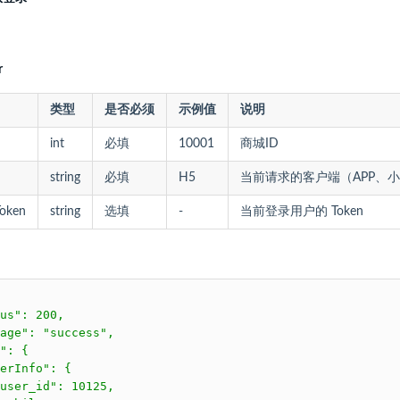
r
类型
是否必须
示例值
说明
int
必填
10001
商城ID
string
必填
H5
当前请求的客户端（APP、小
Token
string
选填
-
当前登录用户的 Token
us": 200,

age": "success",

": {

erInfo": {

user_id": 10125,
