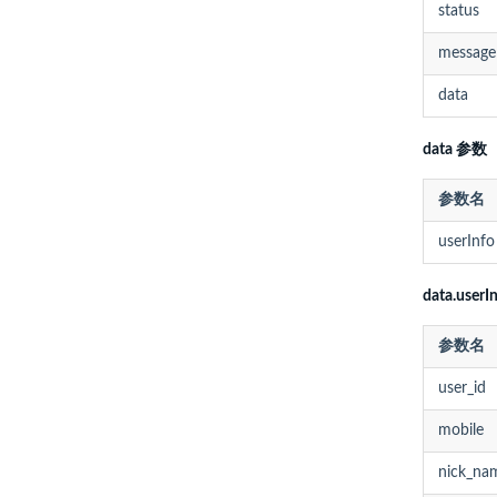
status
message
data
data 参数
参数名
userInfo
data.user
参数名
user_id
mobile
nick_na