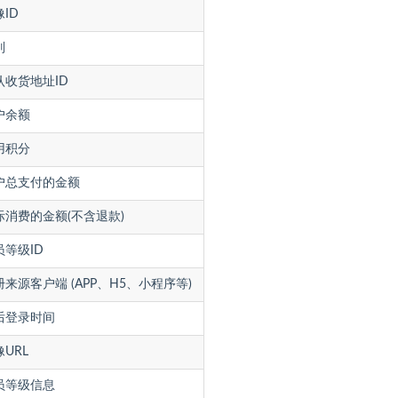
ID
别
认收货地址ID
户余额
用积分
户总支付的金额
际消费的金额(不含退款)
员等级ID
册来源客户端 (APP、H5、小程序等)
后登录时间
URL
员等级信息