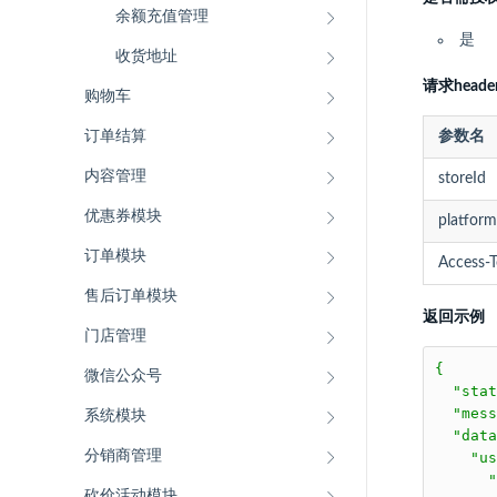
余额充值管理
是
收货地址
请求heade
购物车
订单结算
参数名
内容管理
storeId
优惠券模块
platform
订单模块
Access-
售后订单模块
返回示例
门店管理
{

微信公众号
  "stat
  "mess
系统模块
  "data
分销商管理
    "us
      "
砍价活动模块