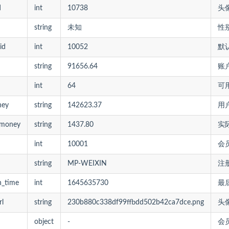
d
int
10738
头像
string
未知
性
id
int
10052
默
string
91656.64
账
int
64
可
ney
string
142623.37
用
_money
string
1437.80
实
int
10001
会
string
MP-WEIXIN
注
in_time
int
1645635730
最
rl
string
230b880c338df99ffbdd502b42ca7dce.png
头像
object
-
会