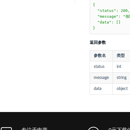
{

  "status": 200,

  "message": "
  "data": []

}
返回参数
参数名
类型
status
int
message
string
data
object